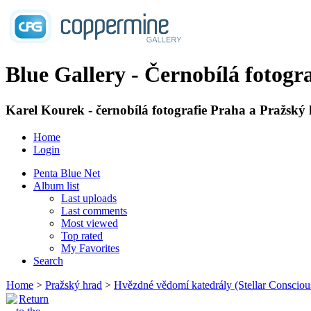
Blue Gallery - Černobílá fotogra
Karel Kourek - černobílá fotografie Praha a Pražský
Home
Login
Penta Blue Net
Album list
Last uploads
Last comments
Most viewed
Top rated
My Favorites
Search
Home
>
Pražský hrad
>
Hvězdné vědomí katedrály (Stellar Consciou