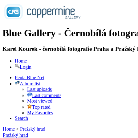
Blue Gallery - Černobílá fotogra
Karel Kourek - černobílá fotografie Praha a Pražský
Home
Login
Penta Blue Net
Album list
Last uploads
Last comments
Most viewed
Top rated
My Favorites
Search
Home
>
Pražský hrad
Pražský hrad