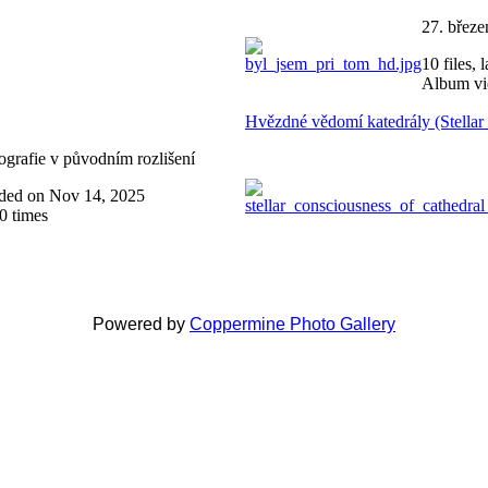
27. březe
10 files,
Album vi
Hvězdné vědomí katedrály (Stellar
ografie v původním rozlišení
added on Nov 14, 2025
0 times
Powered by
Coppermine Photo Gallery