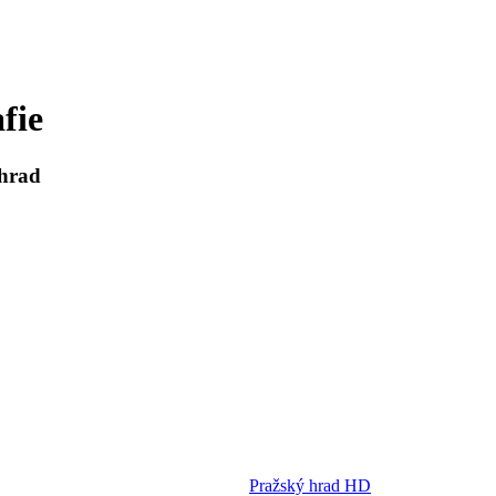
fie
 hrad
Pražský hrad HD