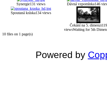
Synergie
131 views
Dávná vzpomínka
146 vie
Spoutaná kráska
134 views
Čekání na 5. dimenzi
11
views
Waiting for 5th Dimen
10 files on 1 page(s)
Powered by
Copp