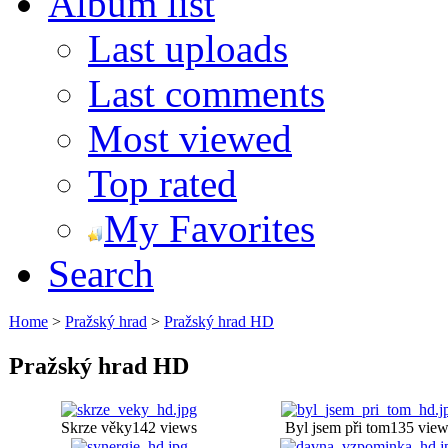
Album list
Last uploads
Last comments
Most viewed
Top rated
My Favorites
Search
Home
>
Pražský hrad
>
Pražský hrad HD
Pražský hrad HD
Skrze věky
142 views
Byl jsem při tom
135 view